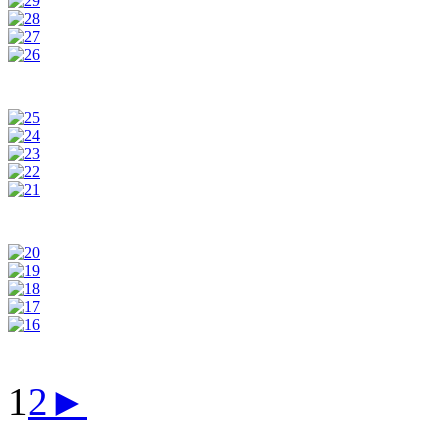
1
2
►