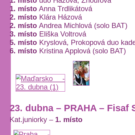
1. místo
duo Házová, Zhoufová
1. místo
Anna Trdlikátová
2. místo
Klára Házová
2. místo
Andrea Michlová (solo BAT)
3. místo
Eliška Voltrová
5. místo
Kryslová, Prokopová duo kade
6. místo
Kristina Applová (solo BAT)
23. dubna – PRAHA – Fisaf 
Kat.juniorky –
1. místo