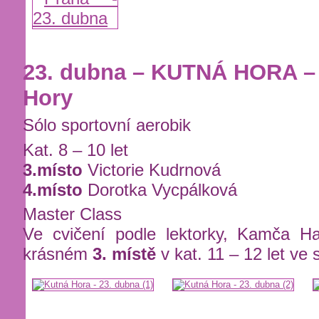
23. dubna – KUTNÁ HORA – 
Hory
Sólo sportovní aerobik
Kat. 8 – 10 let
3.místo
Victorie Kudrnová
4.místo
Dorotka Vycpálková
Master Class
Ve cvičení podle lektorky, Kamča Ha
krásném
3. místě
v kat. 11 – 12 let ve 