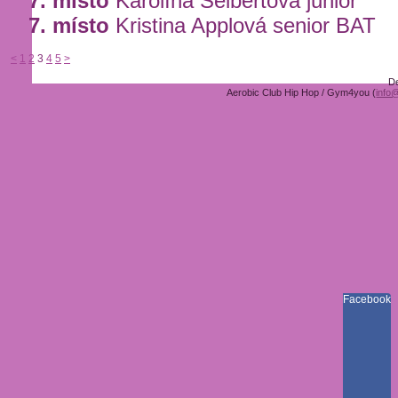
7. místo
Karolína Seibertová junior
7. místo
Kristina Applová senior BAT
<
1
2
3
4
5
>
D
Aerobic Club Hip Hop / Gym4you (
info
Facebook