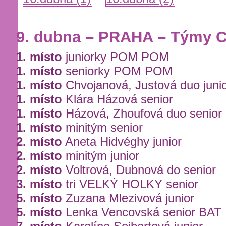
9. dubna – PRAHA – Týmy 
1. místo
juniorky POM POM
1. místo
seniorky POM POM
1. místo
Chvojanová, Justová duo juni
1. místo
Klára Házová senior
1. místo
Házová, Zhoufová duo senior
1. místo
minitým senior
2. místo
Aneta Hidvéghy junior
2. místo
minitým junior
2. místo
Voltrová, Dubnová do senior
3. místo
tri VELKÝ HOLKY senior
5. místo
Zuzana Mlezivová junior
5. místo
Lenka Vencovská senior BAT