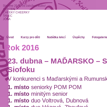
Slavíme 20 let od založení klubu!
AEROBIC
CHEEKY CHEERKY
TANEC
JÓGA
Úvod
Kurzy pro děti
Nabídka lekcí
Úspěchy
Fotogaleri
Rok 2016
23. dubna – MAĎARSKO – S
Siofoku
V konkurenci s Maďarskými a Rumunsk
1. místo
seniorky POM POM
1. místo
minitým senior
1. místo
duo Voltrová, Dubnová