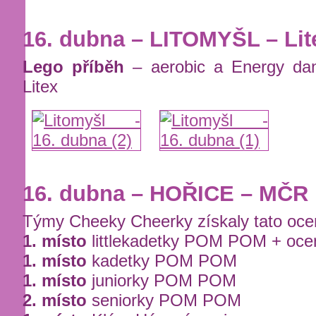
16. dubna – LITOMYŠL – Li
Lego příběh
– aerobic a Energy dan
Litex
16. dubna – HOŘICE – MČR
Týmy Cheeky Cheerky získaly tato oce
1. místo
littlekadetky POM POM + ocen
1. místo
kadetky POM POM
1. místo
juniorky POM POM
2. místo
seniorky POM POM