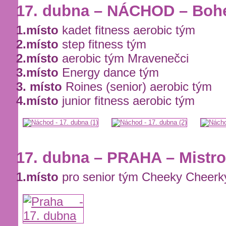
17. dubna – NÁCHOD – Bohe
1.místo
kadet fitness aerobic tým
2.místo
step fitness tým
2.místo
aerobic tým Mravenečci
3.místo
Energy dance tým
3. místo
Roines (senior) aerobic tým
4.místo
junior fitness aerobic tým
17. dubna – PRAHA – Mistro
1.místo
pro senior tým Cheeky Cheerk